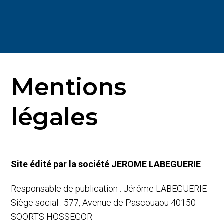
n
t
M
i
e
o
n
n
u
Mentions
légales
Site édité par la société JEROME LABEGUERIE
Responsable de publication : Jérôme LABEGUERIE
Siège social : 577, Avenue de Pascouaou 40150
SOORTS HOSSEGOR