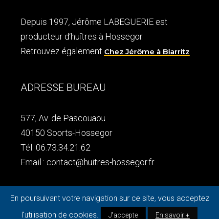
F
Depuis 1997, Jérôme LABEGUERIE est
o
producteur d’huîtres à Hossegor.
o
Retrouvez également
Chez Jérôme à Biarritz
t
ADRESSE BUREAU
e
577, Av. de Pascouaou
r
40150 Soorts-Hossegor
Tél. 06.73.34.21.62
Email : contact@huitres-hossegor.fr
ADRESSE DÉGUSTATION
En poursuivant votre navigation sur ce site, vous acceptez
l'utilisation de cookies.
J'accepte
En savoir +